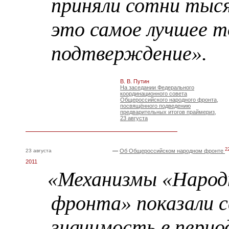
приняли сотни тыся
это самое лучшее 
подтверждение».
В. В. Путин
На заседании Федерального
координационного совета
Общероссийского народного фронта,
посвящённого подведению
предварительных итогов праймериз,
23 августа
2
23 августа
—
Об Общероссийском народном фронте
2011
«Механизмы «Народ
фронта» показали 
значимость в перио