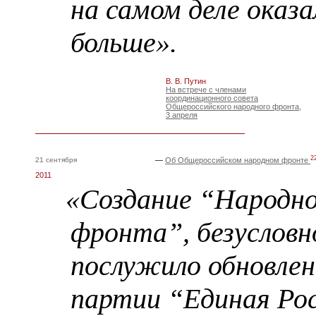
на самом деле оказа
больше».
В. В. Путин
На встрече с членами
координационного совета
Общероссийского народного фронта,
3 апреля
2
21 сентября
—
Об Общероссийском народном фронте
2011
«Создание “Народн
фронта”, безусловн
послужило обновлен
партии “Единая Рос