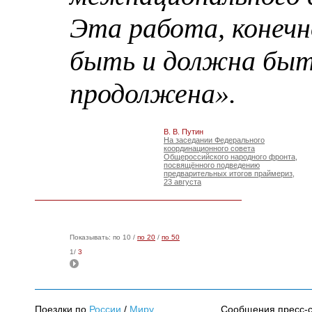
Эта работа, конеч
быть и должна бы
продолжена».
В. В. Путин
На заседании Федерального
координационного совета
Общероссийского народного фронта,
посвящённого подведению
предварительных итогов праймериз,
23 августа
Показывать: по 10 /
по 20
/
по 50
1/
3
Поездки по
России
/
Миру
Сообщения пресс-