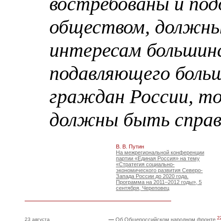
востребованы и по
обществом, должн
интересам большин
подавляющего боль
граждан России, то
должны быть справ
В. В. Путин
На межрегиональной конференции
партии «Единая Россия» на тему
«Стратегия социально-
экономического развития Северо-
Запада России до 2020 года.
Программа на 2011–2012 годы», 5
сентября, Череповец
2
23 августа
—
Об Общероссийском народном фронте