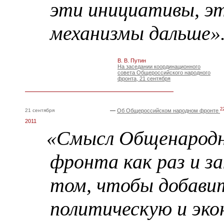
эти инициативы, э
механизмы дальше»
В. В. Путин
На заседании координационного
совета Общероссийского народного
фронта, 21 сентября
2
21 сентября
—
Об Общероссийском народном фронте
2011
«Смысл Общенарод
фронта как раз и за
том, чтобы добави
политическую и эк