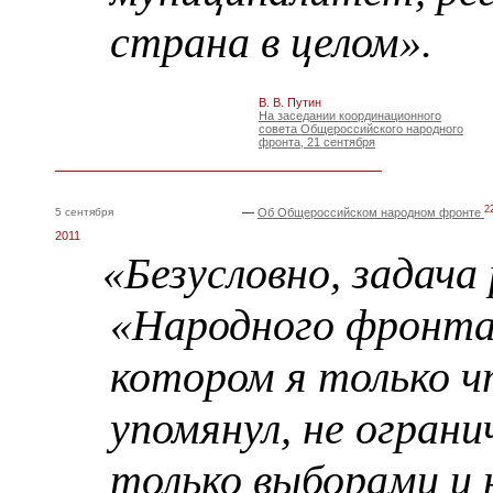
страна в целом».
В. В. Путин
На заседании координационного
совета Общероссийского народного
фронта, 21 сентября
2
5 сентября
—
Об Общероссийском народном фронте
2011
«Безусловно, задач
«Народного фронта
котором я только 
упомянул, не огран
только выборами и