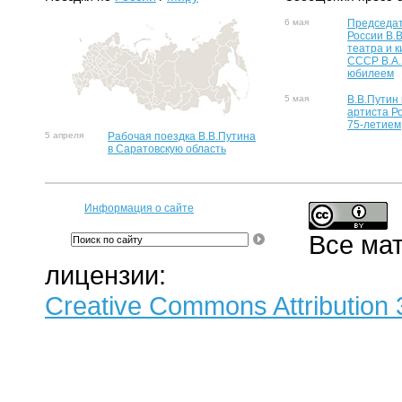
6 мая
Председат
России В.
театра и к
СССР В.А.
юбилеем
5 мая
В.В.Путин
артиста Р
75-летием
5 апреля
Рабочая поездка В.В.Путина
в Саратовскую область
Информация о сайте
Все ма
лицензии:
Creative Commons Attribution