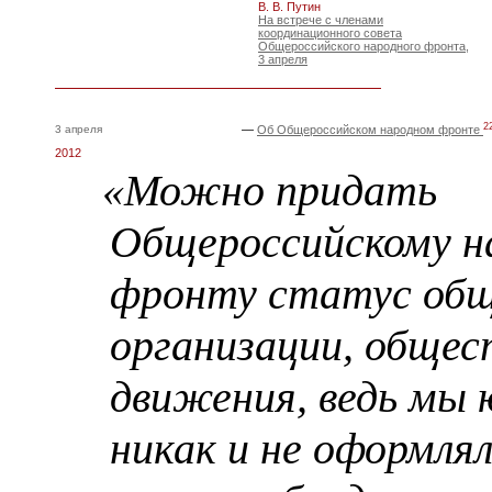
В. В. Путин
На встрече с членами
координационного совета
Общероссийского народного фронта,
3 апреля
2
3 апреля
—
Об Общероссийском народном фронте
2012
«Можно придать
Общероссийскому н
фронту статус об
организации, общес
движения, ведь мы 
никак и не оформля