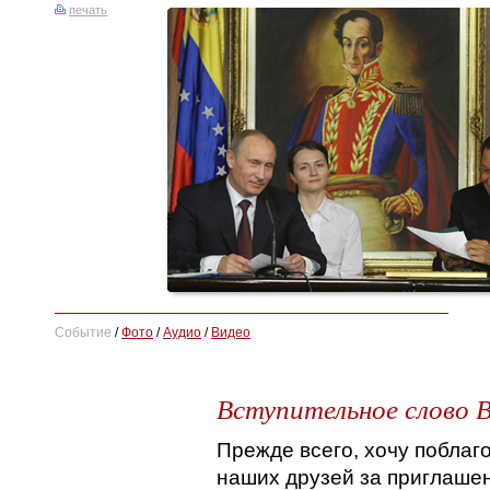
печать
Событие
/
Фото
/
Аудио
/
Видео
Вступительное слово 
Прежде всего, хочу поблаг
наших друзей за приглаше