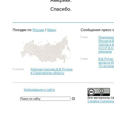
Америки.
Спасибо.
Поездки по
России
/
Миру
Сообщения пресс-
6 мая
Председат
России В.
театра и к
СССР В.А.
юбилеем
5 мая
В.В.Путин
артиста Р
75-летием
5 апреля
Рабочая поездка В.В.Путина
в Саратовскую область
Информация о сайте
Все материалы са
Creative Commons 